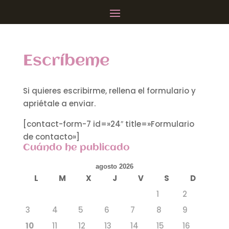
Escríbeme
Si quieres escribirme, rellena el formulario y
apriétale a enviar.
[contact-form-7 id=»24″ title=»Formulario
de contacto»]
Cuándo he publicado
agosto 2026
L
M
X
J
V
S
D
1
2
3
4
5
6
7
8
9
10
11
12
13
14
15
16